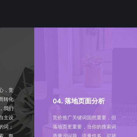
心，竞
而转化
04. 落地页面分析
，我们
自主设
竞价推广关键词固然重要，但
的词；
落地页更重要，当你的搜索词
索，每
质量没问题，流量也多，可就