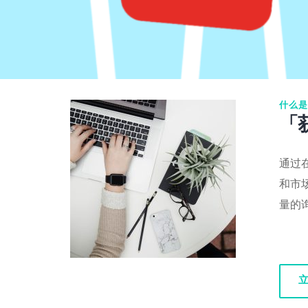
什么是
「
通过在
和市
量的