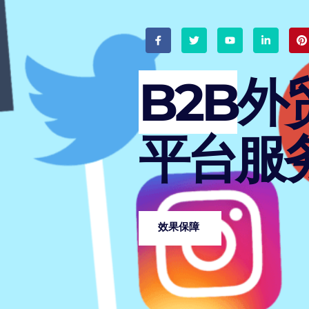
B2B
外
平台服
效果保障