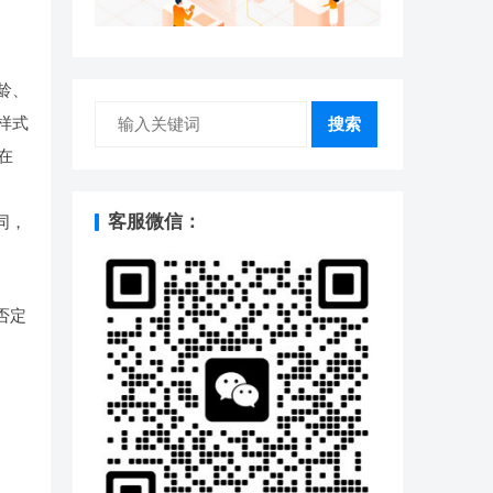
龄、
样式
搜索
在
客服微信：
同，
否定