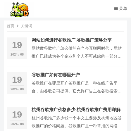
菜单
首页
关键词
网站如何进行谷歌推广,谷歌推广策略分享
19
网站做谷歌推广怎么做的在当今互联网时代，网站
2024 / 08
推广已经成为各个企业和个人不可或缺的一部分。
而谷歌作为全球最大的搜索引擎之一，拥有庞大的
用户群体和广阔的市场潜力。本文将详细介绍如何
谷歌推广如何在哪里开户
19
通过谷歌推广来提升网站的曝光度和流量，从而实
谷歌推广在哪里开户谷歌推广是一种在线广告平
现更好的市场效益。谷歌推广是指通过在谷歌搜索
2024 / 08
台，由谷歌公司提供。它允许广告主在谷歌搜索引
结果页面上展示广告来吸引用户点击，从而增加网
擎结果页面上展示他们的广告，并通过关键词匹配
站的访问量和转化率。谷歌推广采用的是付
将广告投放给潜在的客户。谷歌推广是一种非常有
杭州谷歌推广价格多少,杭州谷歌推广费用详解
19
效的广告方式，可以帮助企业提高品牌知名度、增
杭州谷歌推广多少钱一个本文主要涉及杭州地区谷
加网站流量以及促进销售。想要在谷歌推
2024 / 08
歌推广的价格问题。谷歌推广是一种常用的网络广