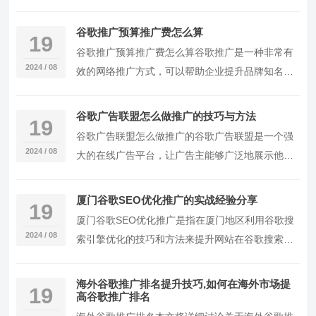
告推广方式，可以帮助企业在谷歌搜索结果中获得
更多曝光，吸引更多潜在客户。在杭州地区，谷歌
谷歌推广预算推广费怎么算
19
推广的价格会受到多种因素的影响，包括竞争程
谷歌推广预算推广费怎么算谷歌推广是一种非常有
度、关键词的竞价、广告质量得分等。1.谷歌推广
2024 / 08
效的网络推广方式，可以帮助企业提升品牌知名
的竞价机制谷歌推广采取的是竞价排名的机制，广
度、增加网站流量、提高销售额。然而，对于很多
告主可以根据自己的预算设定每次点击的出价，谷
企业来说，一个关键问题是如何确定谷歌推广的预
谷歌广告联盟怎么做推广的技巧与方法
歌会根据广告质量得分和出价确定广
19
算以及推广费用该如何计算。本文将详细介绍谷歌
谷歌广告联盟怎么做推广的谷歌广告联盟是一个强
推广预算的计算方法，帮助企业更好地规划推广策
2024 / 08
大的在线广告平台，让广告主能够广泛地展示他们
略。确定推广目标是制定推广预算的关键。企业在
的产品和服务。对于那些想要扩大业务并增加客户
进行谷歌推广之前，需要明确推广的目标是什么，
的企业来说，谷歌广告联盟是一个非常有价值的工
厦门谷歌SEO优化推广的实战经验分享
是提升品牌知名度、
19
具。在本篇文章中，我们将重点介绍谷歌广告联盟
厦门谷歌SEO优化推广是指在厦门地区利用谷歌搜
的推广策略和技巧，并提供一些有用的信息，帮助
2024 / 08
索引擎优化的技巧和方法来提升网站在谷歌搜索结
您更好地利用这个平台。一、了解谷歌广告联盟在
果中的排名，从而增加网站的曝光度和流量。在本
开
文中，我们将解答与厦门谷歌SEO优化推广相关的
海外谷歌推广排名提升技巧,如何在海外市场提
19
一些常见问题。问题一：为什么选择谷歌作为优化
高谷歌推广排名
推广的主要搜索引擎？回答：谷歌是全球最受欢迎