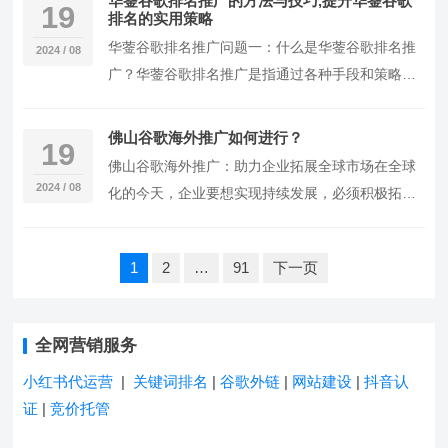
华蓥谷歌排名推广的方法与技巧,提升华蓥谷歌
作的广
19
广告主可以通过该平台投放广告，从而在谷歌搜
排名的实用策略
华蓥谷歌排名推广问题一：什么是华蓥谷歌排名推
2024 / 08
广？华蓥谷歌排名推广是指通过各种手段和策略，
提升华蓥地区网站在谷歌搜索引擎结果页面
（SERP）中的排名，从而增加网站的曝光度和流
佛山谷歌海外推广如何进行？
19
量。谷歌是全球最大的搜索引擎之一，拥有大量用
佛山谷歌海外推广：助力企业拓展全球市场在全球
户，通过在谷歌排名靠前，网站能够吸引更多的潜
2024 / 08
化的今天，企业要想实现持续发展，必须积极拓展
在客户和用户。问题二：
海外市场。而谷歌作为全球最大的搜索引擎之一，
其海外推广服务成为了企业拓展全球市场的重要手
文
1
2
…
91
下一页
段之一。本文将为您介绍佛山谷歌海外推广，探讨
章
分
其价值以及如何实施。第一部分：佛山谷歌海外推
页
广的背景与意义一、全球化背景下的企业发展需求
全网营销服务
随着全球化的发展，企业之间
小红书代运营
|
关键词排名
|
谷歌外链
|
网站建设
|
抖音认
证
|
竞价托管