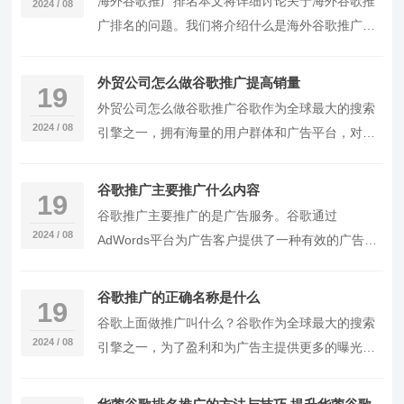
海外谷歌推广排名本文将详细讨论关于海外谷歌推
2024 / 08
和使用最广泛的搜索引擎之一，凭借其强大的搜索
广排名的问题。我们将介绍什么是海外谷歌推广排
算法和智能化的搜索结果显示，谷歌为用户提供了
名，为什么它对于在线业务的成功至关重要，以及
高
如何提高排名的一些有效方法。1.海外谷歌推广排
外贸公司怎么做谷歌推广提高销量
19
名是什么？海外谷歌推广排名是指在谷歌搜索结果
外贸公司怎么做谷歌推广谷歌作为全球最大的搜索
页面中，一个网站在特定的关键词搜索中的排名位
2024 / 08
引擎之一，拥有海量的用户群体和广告平台，对于
置。谷歌是全球最大的搜索引擎之一，对于在线业
外贸公司来说，利用谷歌进行推广是一种有效的营
务而言，排名靠前的位置
销手段。本文将介绍外贸公司如何利用谷歌推广来
谷歌推广主要推广什么内容
19
提升品牌知名度和销售业绩。二、谷歌推广的基本
谷歌推广主要推广的是广告服务。谷歌通过
概念1.谷歌广告平台：谷歌拥有的广告投放平台，
2024 / 08
AdWords平台为广告客户提供了一种有效的广告投
包括谷歌搜索广告、谷歌显示广告、谷歌视频广告
放方式。广告客户可以通过AdWords选择合适的关
等，是外贸公司进
键词和广告形式，并根据自己的需求设定广告预
谷歌推广的正确名称是什么
19
算。谷歌会根据广告客户的设定，在搜索结果页面
谷歌上面做推广叫什么？谷歌作为全球最大的搜索
和合作网站上展示相关广告，从而提高广告客户的
2024 / 08
引擎之一，为了盈利和为广告主提供更多的曝光机
曝光度和点击率。谷歌推广还包括了
会，推出了一项广告服务，称为谷歌广告
DisplayNetwork广告。DisplayNetwork是指谷歌合
（GoogleAds）。谷歌广告是一种在线广告平台，