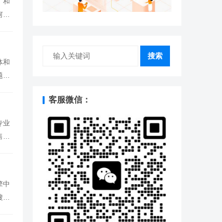
广和
何利
搜索
体和
题：
客服微信：
专业
售业
擎中
搜索