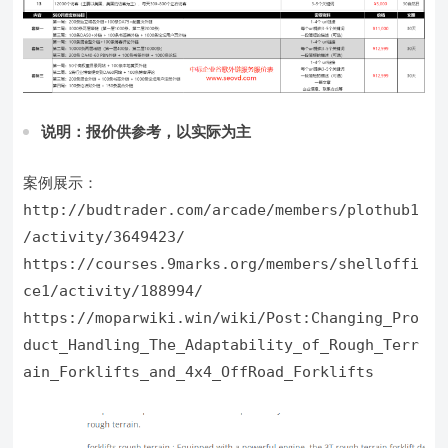
说明：报价供参考，以实际为主
案例展示：
http://budtrader.com/arcade/members/plothub1
/activity/3649423/

https://courses.9marks.org/members/shelloffi
ce1/activity/188994/

https://moparwiki.win/wiki/Post:Changing_Pro
duct_Handling_The_Adaptability_of_Rough_Terr
ain_Forklifts_and_4x4_OffRoad_Forklifts
