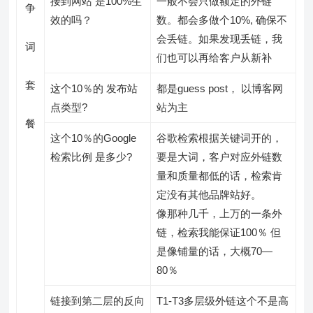
接到网站 是100%生
一般不会只做额定的外链
争
效的吗？
数。都会多做个10%, 确保不
会丢链。如果发现丢链，我
词
们也可以再给客户从新补
套
这个10％的 发布站
都是guess post， 以博客网
点类型?
站为主
餐
这个10％的Google
谷歌检索根据关键词开的，
检索比例 是多少?
要是大词，客户对应外链数
量和质量都低的话，检索肯
定没有其他品牌站好。
像那种几千，上万的一条外
链，检索我能保证100％ 但
是像铺量的话，大概70—
80％
链接到第二层的反向
T1-T3多层级外链这个不是高