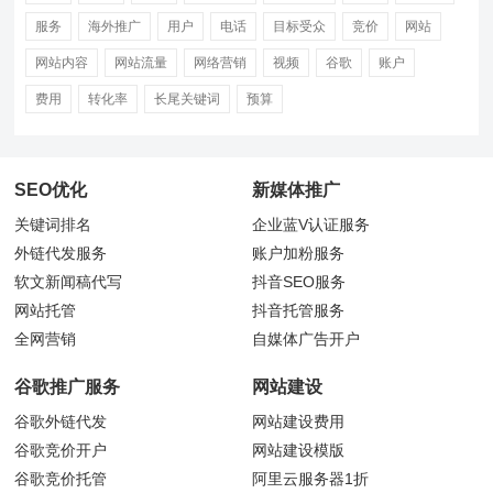
服务
海外推广
用户
电话
目标受众
竞价
网站
网站内容
网站流量
网络营销
视频
谷歌
账户
费用
转化率
长尾关键词
预算
SEO优化
新媒体推广
关键词排名
企业蓝V认证服务
外链代发服务
账户加粉服务
软文新闻稿代写
抖音
SEO服务
网站托管
抖音托管服务
全网营销
自媒体广告开户
谷歌推广服务
网站建设
谷歌外链代发
网站建设费用
谷歌竞价开户
网站建设模版
谷歌竞价托管
阿里云服务器1折