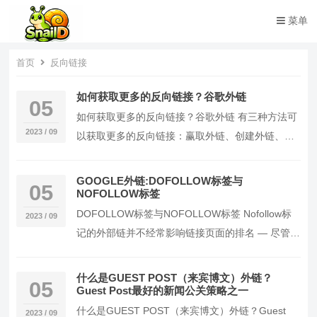
菜单
首页
反向链接
如何获取更多的反向链接？谷歌外链
05
如何获取更多的反向链接？谷歌外链 有三种方法可
2023 / 09
以获取更多的反向链接：赢取外链、创建外链、或
建设外链。 赢取反向链接 这种方式是指当人们通过
谷歌等搜索引擎、社交媒体或口碑等传播你的内
GOOGLE外链:DOFOLLOW标签与
05
容，并将其链接到你的…
NOFOLLOW标签
DOFOLLOW标签与NOFOLLOW标签 Nofollow标
2023 / 09
记的外部链并不经常影响链接页面的排名 — 尽管它
们实际上有一些影响。 构建外链需要时间和精力，
最好是优先构建带有Dofollow标记的外链…
什么是GUEST POST（来宾博文）外链？
05
Guest Post最好的新闻公关策略之一
什么是GUEST POST（来宾博文）外链？Guest
2023 / 09