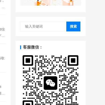
而，
，我
搜索
和综
下的
客服微信：
谷歌
举
源、