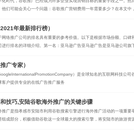
字化时代，谷歌推广已经成为许多企业实现营销目标的重要手段之一。然
，他们可能会关心一个问题：谷歌推广营销费用一年需要多少？在本文中
歌推广费用的有价值信息。我们需要明确的是，谷歌推广的费用是根据广
2021年最新排行榜）
于网络推广公司的排名具有重要的参考价值。以下是根据市场份额、口碑
司进行排名的详细介绍。第一名：亚马逊广告亚马逊广告是亚马逊公司旗
广告技术，成为了谷歌十大网络
络推广专家）
InternationalPromotionCompany）是全球知名的互联网科技公司
球客户提供专业的在线广告推广服务
和技巧,安陆谷歌海外推广的关键步骤
外推广是指孝感市安陆市利用谷歌搜索引擎进行海外推广活动的一项重要
要组成部分，积极借助谷歌这一全球最大的搜索引擎，将安陆市的旅游资
用户，推动安陆市的国际化发展。一、安陆市概